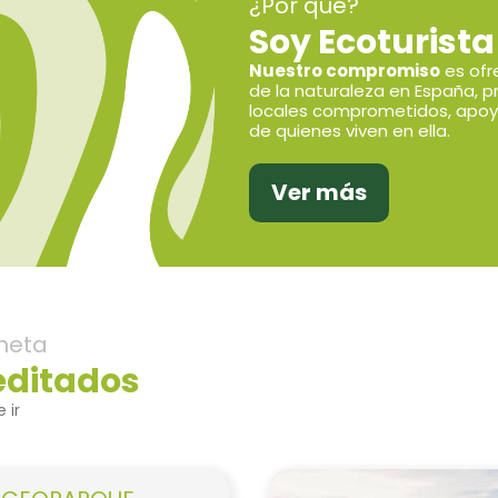
¿Por qué?
Soy Ecoturista
Nuestro compromiso
es ofr
de la naturaleza en España, p
locales comprometidos, apoy
de quienes viven en ella.
Ver más
neta
editados
 ir