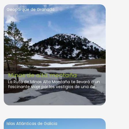
Geoparque de Granada
Minas de alta montaña
La Ruta de Minas Alta Montaña te llevará a un
fascinante viaje por los vestigios de una de
las antiguas actividades mineras de la región.
En este recorrido descubrirás los secretos de
un paisaje modelado por la mano del hombre
y la naturaleza, donde las minas,
abandonadas en su mayoría, siguen siendo
testigos de un pasado lleno de historia.
Islas Atlánticas de Galicia
Durante esta experiencia, acompañados de