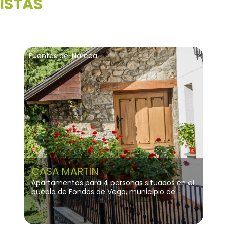
ISTAS
Pasearemos entre árboles centenarios y
singulares provenientes de distintos lugares
del mundo, descubriendo la rica historia del
Pazo de Mariñán.
Fuentes del Narcea
CASA MARTIN
Apartamentos para 4 personas situados en el
pueblo de Fondos de Vega, municipio de
Degaña, la casa tiene jardín, terraza,
barbacoa y parking